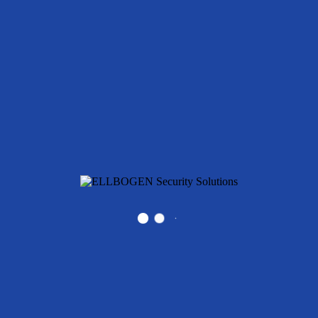
Georg Ellbogen
Geschäftsführung, Verkauf, Projektmanagement
Ich stehe ihnen für Fragen rund um den Ausbau unseres Systems
und zu Fragen über einen Anschluss gerne zur Verfügung.
Mobil
+43 664 321 27 90
DI (FH) Werner Hauser
Kundenbetreuer Leitstellen und
Endteilnehmer
seit 2006 zuständig für Leitstellentechnik DIGINET Infranet
5 Jahre Erfahrung bei ascom als Projektant Leitstellentechnik
Infranet
24h Störungshotline
+43 676 55 55 991
Mathias Pfrommer
Inbetriebnahmetechniker DIGINET